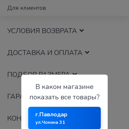
Для клиентов
УСЛОВИЯ ВОЗВРАТА
ДОСТАВКА И ОПЛАТА
ПОДБОР РАЗМЕРА
В каком магазине
ГАРАНТИИ КАЧЕСТВА
показать все товары?
г.Павлодар
КОНТАКТЫ И ПОДДЕРЖКА
ул.Чокина 31