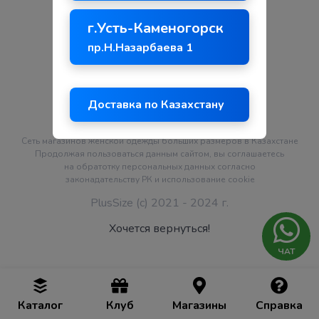
г.Усть-Каменогорск
пр.Н.Назарбаева 1
Доставка по Казахстану
Сеть магазинов женской одежды больших размеров в Казахстане
Продолжая пользоваться данным сайтом, вы соглашаетесь
на обратотку персональных данных согласно
законадательству РК и использование
cookie
PlusSize (c) 2021 - 2024 г.
Хочется вернуться!
ЧАТ
Каталог
Клуб
Магазины
Справка